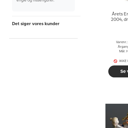
engle og nissefigurer.
Årets E
2004, d
Det siger vores kunder
sal
Varenr.
Årgan
Mål: 
IKKE
Se 