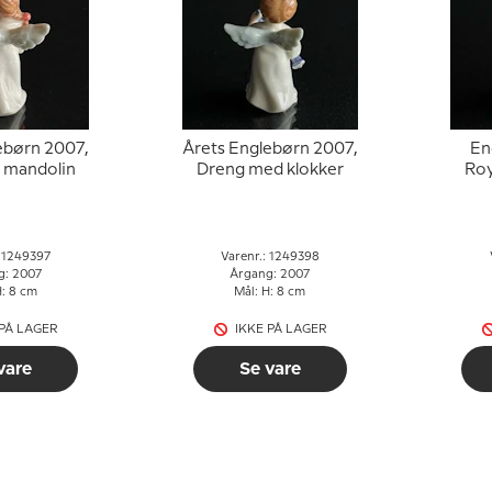
ebørn 2007,
Årets Englebørn 2007,
En
 mandolin
Dreng med klokker
Ro
: 1249397
Varenr.: 1249398
g: 2007
Årgang: 2007
H: 8 cm
Mål: H: 8 cm
 PÅ LAGER
IKKE PÅ LAGER
vare
Se vare