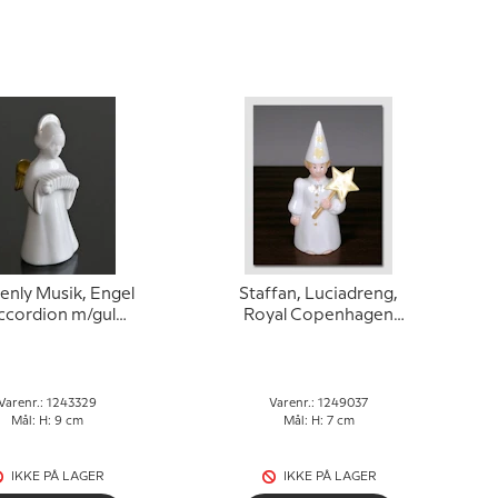
enly Musik, Engel
Staffan, Luciadreng,
cordion m/guld,
Royal Copenhagen
g & Grøndahl nr.
figur nr. 037
329
Varenr.: 1243329
Varenr.: 1249037
Mål: H: 9 cm
Mål: H: 7 cm
IKKE PÅ LAGER
IKKE PÅ LAGER