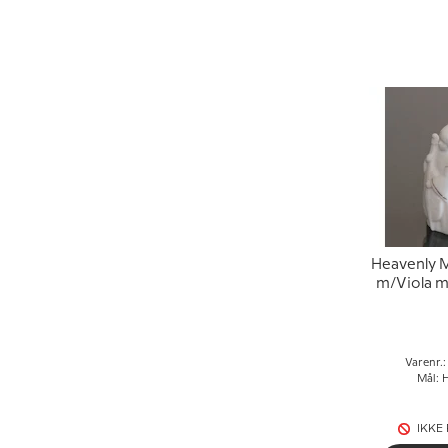
Heavenly M
m/Viola m
& Grønda
Varenr.
Mål: 
IKKE