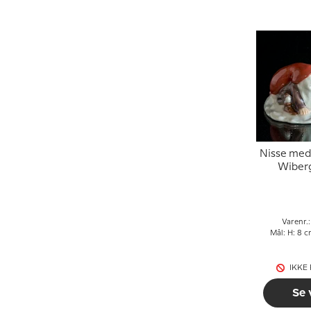
Nisse med
Wiberg
Copenhage
nr.
Varenr.
Mål: H: 8 c
IKKE
Se 