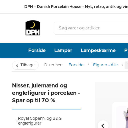
DPH – Danish Porcelain House - Nyt, retro, antik og vi
Forside
Lamper
Lampeskærme
P
Tilbage
Du er her:
Forside
Figurer - Alle
Nisser, julemænd og
englefigurer i porcelæn -
Spar op til 70 %
Royal Copenh. og B&G
englefigurer