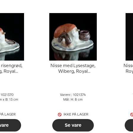
 risengrød,
Nisse med Lysestage,
Niss
, Royal
Wiberg, Royal
Ro
njule figur
Copenhagen julefigur
ju
 370
nr. 374
: 1021370
Varenr.: 1021374
m x B: 13 cm
Mål: H: 8 cm
 PÅ LAGER
IKKE PÅ LAGER
vare
Se vare