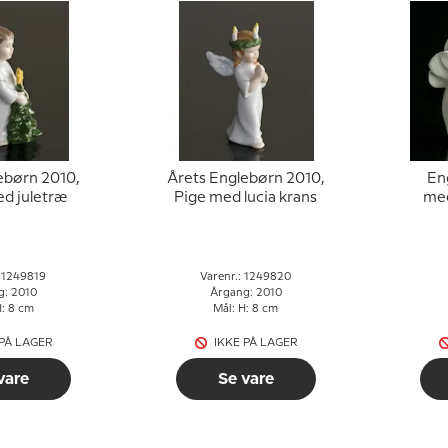
ebørn 2010,
Årets Englebørn 2010,
En
d juletræ
Pige med lucia krans
med
: 1249819
Varenr.: 1249820
g: 2010
Årgang: 2010
H: 8 cm
Mål: H: 8 cm
 PÅ LAGER
IKKE PÅ LAGER
vare
Se vare