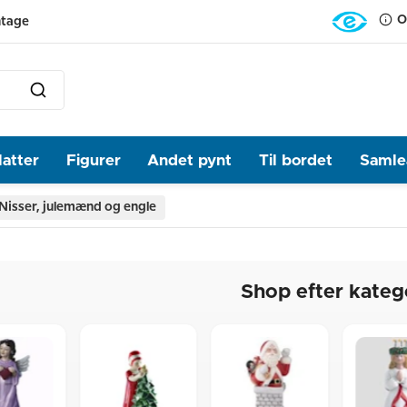
O
ntage
latter
Figurer
Andet pynt
Til bordet
Samlea
Nisser, julemænd og engle
Shop efter kateg