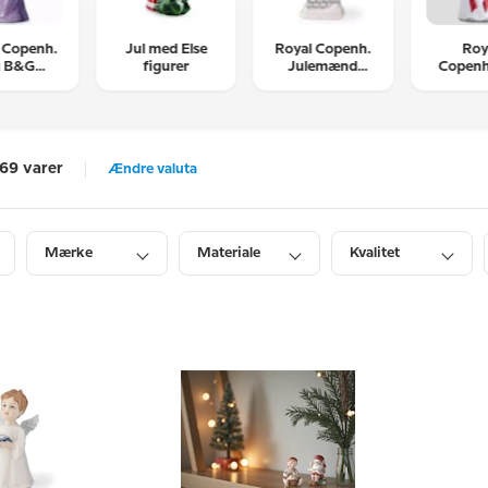
 Copenh.
Jul med Else
Royal Copenh.
Roy
g B&G
figurer
Julemænd
Copen
efigurer
figurer
Lucia f
169 varer
Ændre valuta
Mærke
Materiale
Kvalitet
Lagerstatus