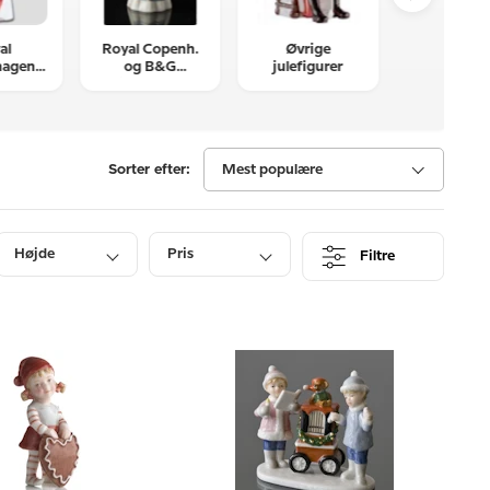
al
Royal Copenh.
Øvrige
Royal Cop
hagen
og B&G
julefigurer
og B&G tr
igurer
nissefigurer
figurer
Sorter efter:
Mest populære
Højde
Pris
Filtre