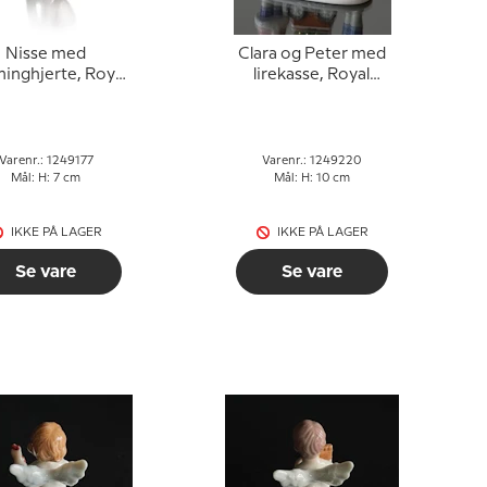
Nisse med
Clara og Peter med
inghjerte, Royal
lirekasse, Royal
nhagen jule figur
Copenhagen figur nr.
nr. 177
220
Varenr.: 1249177
Varenr.: 1249220
Mål: H: 7 cm
Mål: H: 10 cm
IKKE PÅ LAGER
IKKE PÅ LAGER
Se vare
Se vare