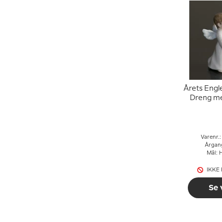
Årets Engl
Dreng me
Varenr.
Årgan
Mål: 
IKKE
Se 