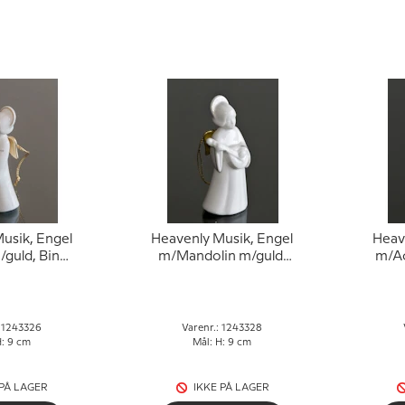
usik, Engel
Heavenly Musik, Engel
Heav
/guld, Bing
m/Mandolin m/guld,
m/Ac
hl nr. 326
Bing & Grøndahl nr.
Bin
328
: 1243326
Varenr.: 1243328
H: 9 cm
Mål: H: 9 cm
 PÅ LAGER
IKKE PÅ LAGER