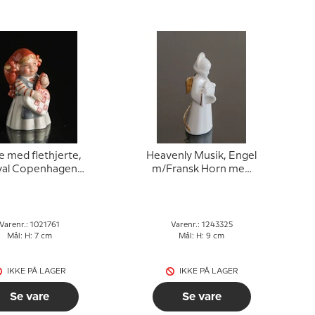
e med flethjerte,
Heavenly Musik, Engel
yal Copenhagen
m/Fransk Horn med
le figur nr. 761
guld, Bing & Grøndahl
nr. 325
Varenr.: 1021761
Varenr.: 1243325
Mål: H: 7 cm
Mål: H: 9 cm
IKKE PÅ LAGER
IKKE PÅ LAGER
Se vare
Se vare