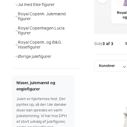
Jul med Else figurer
Øvrige
Royal Copenh.
Royal
Royal
Royal Copenh. Julemænd
ulefigurer
og B&G trolde
Copenhagen
o
figurer
figurer
faune figurer
engl
Royal Copenhagen Lucia
figurer
Royal Copenh. og B&G
Side
3 af 3
nissefigurer
Øvrige julefigurer
Kunstner
Årgang
Nisser, julemænd og
englefigurer
Julen er hjerternes fest. Der
pyntes
op, så der i de danske
stuer kan spredes en varm
julestemning. Vi har hos
DPH
et stort udvalg af julefigurer,